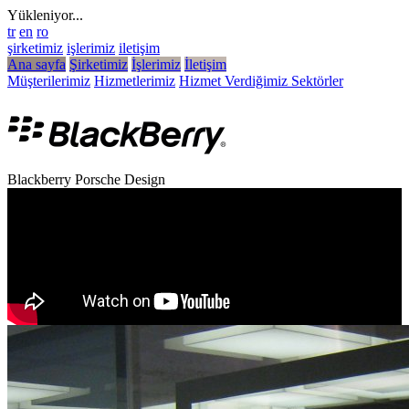
Yükleniyor...
tr
en
ro
şirketimiz
işlerimiz
iletişim
Ana sayfa
Şirketimiz
İşlerimiz
İletişim
Müşterilerimiz
Hizmetlerimiz
Hizmet Verdiğimiz Sektörler
Blackberry Porsche Design