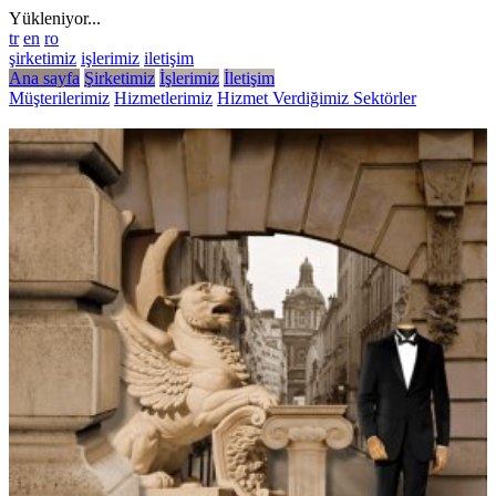
Yükleniyor...
tr
en
ro
şirketimiz
işlerimiz
iletişim
Ana sayfa
Şirketimiz
İşlerimiz
İletişim
Müşterilerimiz
Hizmetlerimiz
Hizmet Verdiğimiz Sektörler