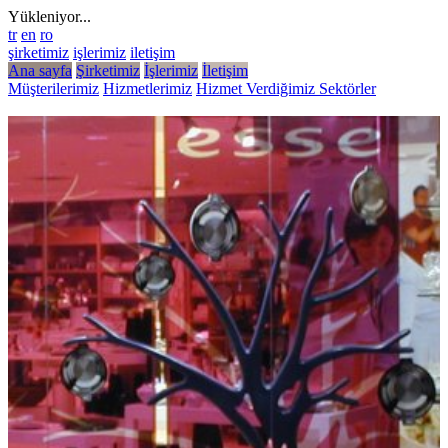
Yükleniyor...
tr
en
ro
şirketimiz
işlerimiz
iletişim
Ana sayfa
Şirketimiz
İşlerimiz
İletişim
Müşterilerimiz
Hizmetlerimiz
Hizmet Verdiğimiz Sektörler