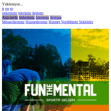
Yükleniyor...
tr
en
ro
şirketimiz
işlerimiz
iletişim
Ana sayfa
Şirketimiz
İşlerimiz
İletişim
Müşterilerimiz
Hizmetlerimiz
Hizmet Verdiğimiz Sektörler