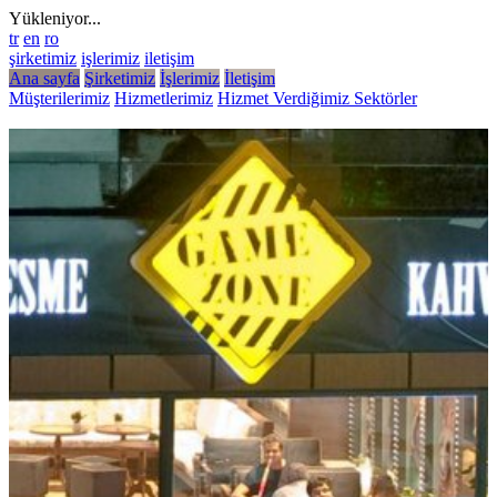
Yükleniyor...
tr
en
ro
şirketimiz
işlerimiz
iletişim
Ana sayfa
Şirketimiz
İşlerimiz
İletişim
Müşterilerimiz
Hizmetlerimiz
Hizmet Verdiğimiz Sektörler