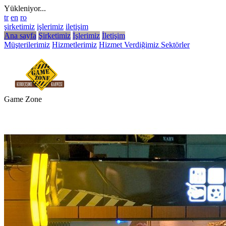
Yükleniyor...
tr
en
ro
şirketimiz
işlerimiz
iletişim
Ana sayfa
Şirketimiz
İşlerimiz
İletişim
Müşterilerimiz
Hizmetlerimiz
Hizmet Verdiğimiz Sektörler
Game Zone