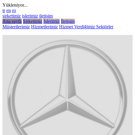
Yükleniyor...
tr
en
ro
şirketimiz
işlerimiz
iletişim
Ana sayfa
Şirketimiz
İşlerimiz
İletişim
Müşterilerimiz
Hizmetlerimiz
Hizmet Verdiğimiz Sektörler