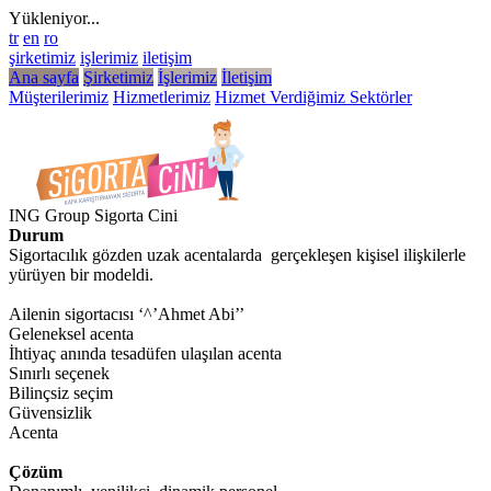
Yükleniyor...
tr
en
ro
şirketimiz
işlerimiz
iletişim
Ana sayfa
Şirketimiz
İşlerimiz
İletişim
Müşterilerimiz
Hizmetlerimiz
Hizmet Verdiğimiz Sektörler
ING Group Sigorta Cini
Durum
Sigortacılık gözden uzak acentalarda gerçekleşen kişisel ilişkilerle
yürüyen bir modeldi.
Ailenin sigortacısı ‘^’Ahmet Abi’’
Geleneksel acenta
İhtiyaç anında tesadüfen ulaşılan acenta
Sınırlı seçenek
Bilinçsiz seçim
Güvensizlik
Acenta
Çözüm