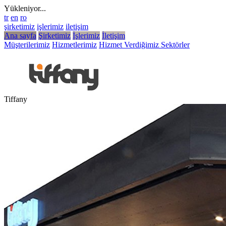
Yükleniyor...
tr
en
ro
şirketimiz
işlerimiz
iletişim
Ana sayfa
Şirketimiz
İşlerimiz
İletişim
Müşterilerimiz
Hizmetlerimiz
Hizmet Verdiğimiz Sektörler
Tiffany