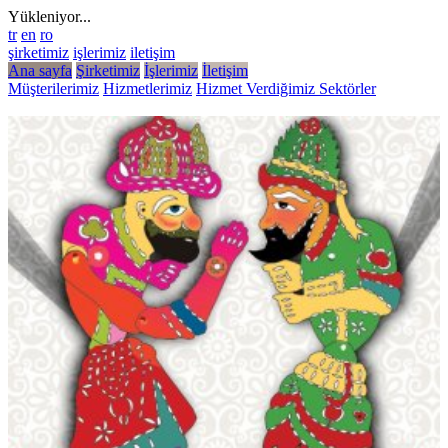
Yükleniyor...
tr
en
ro
şirketimiz
işlerimiz
iletişim
Ana sayfa
Şirketimiz
İşlerimiz
İletişim
Müşterilerimiz
Hizmetlerimiz
Hizmet Verdiğimiz Sektörler