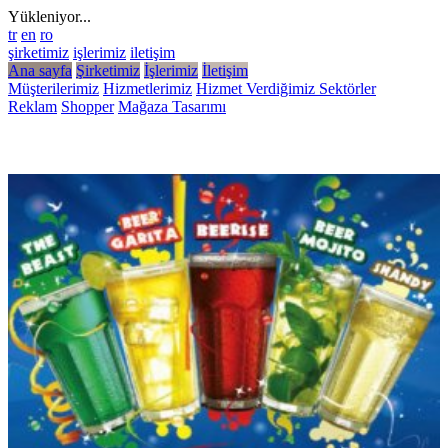
Yükleniyor...
tr
en
ro
şirketimiz
işlerimiz
iletişim
Ana sayfa
Şirketimiz
İşlerimiz
İletişim
Müşterilerimiz
Hizmetlerimiz
Hizmet Verdiğimiz Sektörler
Reklam
Shopper
Mağaza Tasarımı