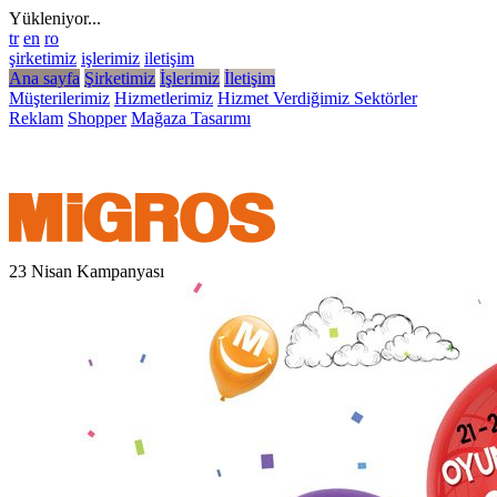
Yükleniyor...
tr
en
ro
şirketimiz
işlerimiz
iletişim
Ana sayfa
Şirketimiz
İşlerimiz
İletişim
Müşterilerimiz
Hizmetlerimiz
Hizmet Verdiğimiz Sektörler
Reklam
Shopper
Mağaza Tasarımı
23 Nisan Kampanyası